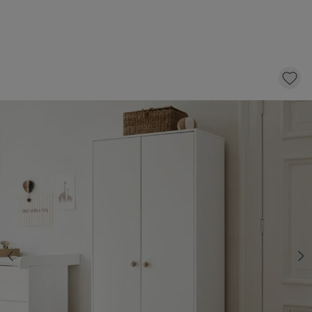
ARMOIRE ENFANT «BOCCA NOVA» | BLANC
449,
95
dont éco-participation 7,00
Temporairement indisponible
Ce produit sera disponible à partir du 31
août 2026.
Paiement sécurisé et flexible