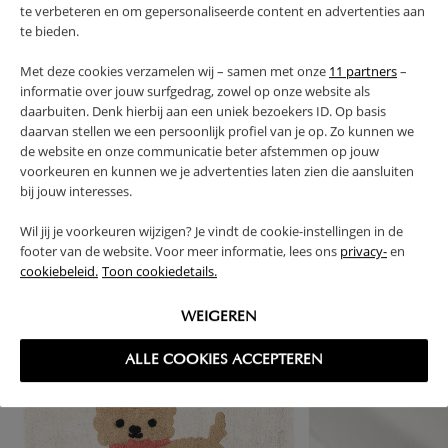
te verbeteren en om gepersonaliseerde content en advertenties aan
te bieden.
FAQ
Met deze cookies verzamelen wij – samen met onze
11 partners
–
informatie over jouw surfgedrag, zowel op onze website als
RETOURS
daarbuiten. Denk hierbij aan een uniek bezoekers ID. Op basis
daarvan stellen we een persoonlijk profiel van je op. Zo kunnen we
de website en onze communicatie beter afstemmen op jouw
voorkeuren en kunnen we je advertenties laten zien die aansluiten
bij jouw interesses.
High-contrast mode
Wil jij je voorkeuren wijzigen? Je vindt de cookie-instellingen in de
SOUVENT ACHETÉS ENSEMBLE
footer van de website. Voor meer informatie, lees ons
privacy-
en
cookiebeleid.
Toon cookiedetails.
NOUVEAU
WEIGEREN
ALLE COOKIES ACCEPTEREN