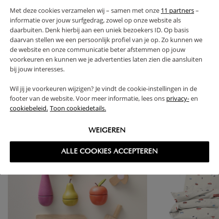
Met deze cookies verzamelen wij – samen met onze
11 partners
–
RETOURS
informatie over jouw surfgedrag, zowel op onze website als
daarbuiten. Denk hierbij aan een uniek bezoekers ID. Op basis
daarvan stellen we een persoonlijk profiel van je op. Zo kunnen we
de website en onze communicatie beter afstemmen op jouw
voorkeuren en kunnen we je advertenties laten zien die aansluiten
bij jouw interesses.
High-contrast mode
SOUVENT ACHETÉS ENSEMBLE
Wil jij je voorkeuren wijzigen? Je vindt de cookie-instellingen in de
footer van de website. Voor meer informatie, lees ons
privacy-
en
cookiebeleid.
Toon cookiedetails.
WEIGEREN
ALLE COOKIES ACCEPTEREN