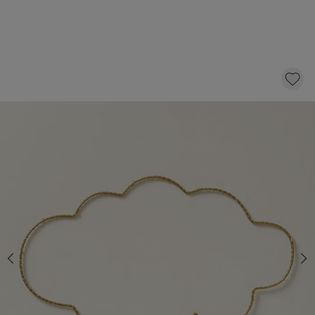
LAMPE ENFANT GUIRLANDE DÉCORATIVE
LUMINEUSE LED - NUAGE
24,
95
AJOUTER AU PANIER
En stock