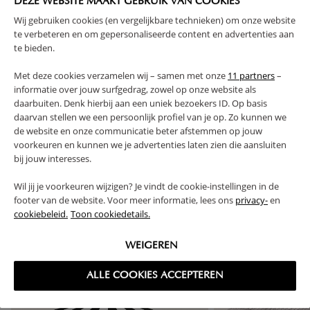
DEZE WEBSITE MAAKT GEBRUIK VAN COOKIES
CARACTÉRISTIQUES
Wij gebruiken cookies (en vergelijkbare technieken) om onze website
te verbeteren en om gepersonaliseerde content en advertenties aan
te bieden.
AVANTAGES DE CE PRODUIT
Met deze cookies verzamelen wij – samen met onze
11 partners
–
informatie over jouw surfgedrag, zowel op onze website als
FAQ
daarbuiten. Denk hierbij aan een uniek bezoekers ID. Op basis
daarvan stellen we een persoonlijk profiel van je op. Zo kunnen we
de website en onze communicatie beter afstemmen op jouw
RETOURS
voorkeuren en kunnen we je advertenties laten zien die aansluiten
bij jouw interesses.
Wil jij je voorkeuren wijzigen? Je vindt de cookie-instellingen in de
footer van de website. Voor meer informatie, lees ons
privacy-
en
High-contrast mode
cookiebeleid.
Toon cookiedetails.
SOUVENT ACHETÉS ENSEMBLE
WEIGEREN
ALLE COOKIES ACCEPTEREN
OUTLET