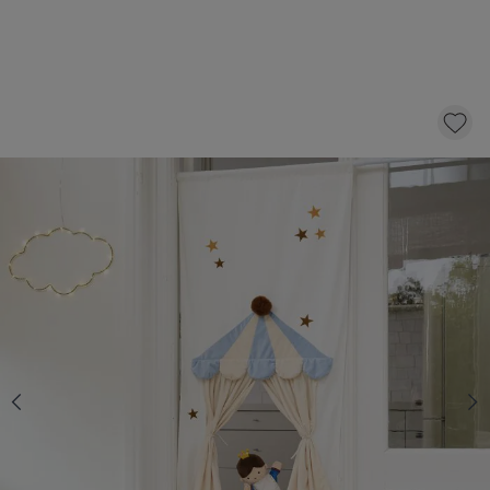
THÉÂTRE DE MARIONNETTES POUR PORTE
«LÉGENDE»
49,
95
dont éco-participation 0,29
AJOUTER AU PANIER
En stock