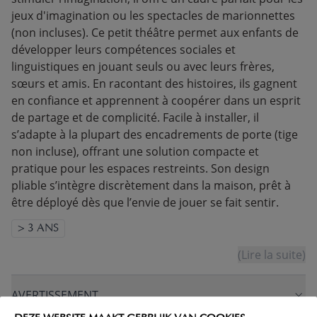
jeux d'imagination ou les spectacles de marionnettes
(non incluses). Ce petit théâtre permet aux enfants de
développer leurs compétences sociales et
linguistiques en jouant seuls ou avec leurs frères,
sœurs et amis. En racontant des histoires, ils gagnent
en confiance et apprennent à coopérer dans un esprit
de partage et de complicité. Facile à installer, il
s’adapte à la plupart des encadrements de porte (tige
non incluse), offrant une solution compacte et
pratique pour les espaces restreints. Son design
pliable s’intègre discrètement dans la maison, prêt à
être déployé dès que l’envie de jouer se fait sentir.
> 3 ANS
(Lire la suite)
AVERTISSEMENT