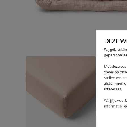
High-contrast mode
SOUVENT ACHETÉS ENSEMBL
DEZE W
Wij gebruiken
gepersonalise
Met deze coo
zowel op onze
stellen we ee
afstemmen op 
interesses.
Wil jij je voo
informatie, l