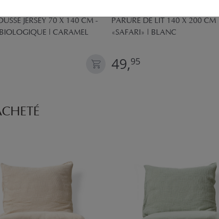
USSE JERSEY 70 X 140 CM -
PARURE DE LIT 140 X 200 CM
BIOLOGIQUE | CARAMEL
«SAFARI» | BLANC
49,
95
ACHETÉ