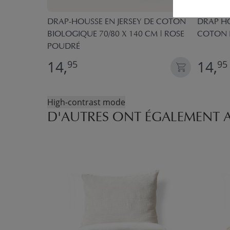
-EN-CIEL |
DRAP-HOUSSE EN JERSEY DE COTON
DRAP HO
BIOLOGIQUE 70/80 X 140 CM | ROSE
COTON 
POUDRÉ
14,
14,
95
95
High-contrast mode
D'AUTRES ONT ÉGALEMENT 