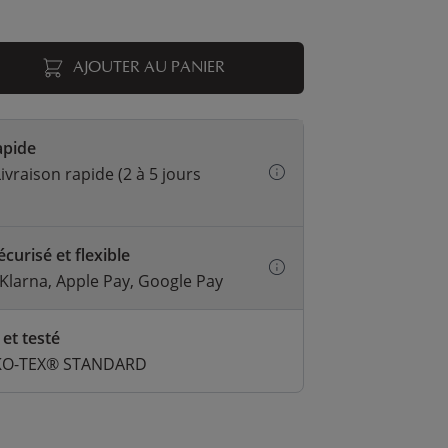
AJOUTER AU PANIER
apide
ivraison rapide (2 à 5 jours
curisé et flexible
 Klarna, Apple Pay, Google Pay
 et testé
EKO-TEX® STANDARD