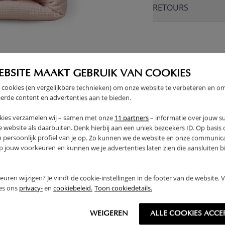
RETOURS
E
EBSITE MAAKT GEBRUIK VAN COOKIES
 cookies (en vergelijkbare technieken) om onze website te verbeteren en o
erde content en advertenties aan te bieden.
kies verzamelen wij – samen met onze
11 partners
– informatie over jouw s
 website als daarbuiten. Denk hierbij aan een uniek bezoekers ID. Op basis
n persoonlijk profiel van je op. Zo kunnen we de website en onze communica
jouw voorkeuren en kunnen we je advertenties laten zien die aansluiten bi
rkeuren wijzigen? Je vindt de cookie-instellingen in de footer van de website.
ees ons
privacy-
en
cookiebeleid.
Toon cookiedetails.
WEIGEREN
ALLE COOKIES ACCE