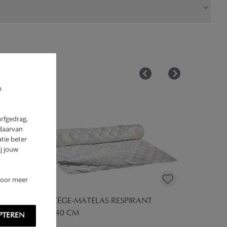
m
urfgedrag,
 daarvan
tie beter
j jouw
 Voor meer
PROTÈGE-MATELAS RESPIRANT
70X140 CM
PTEREN