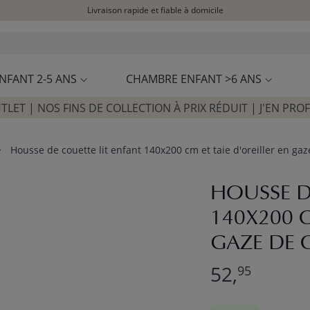
Livraison rapide et fiable à domicile
Visitez notre concept store à La Garennes-Colombes (92)
Avis clients
4,29/5
NFANT 2-5 ANS
CHAMBRE ENFANT >6 ANS
TLET | NOS FINS DE COLLECTION À PRIX RÉDUIT | J'EN PROF
Housse de couette lit enfant 140x200 cm et taie d'oreiller en gaz
HOUSSE D
140X200 C
GAZE DE 
52,
95