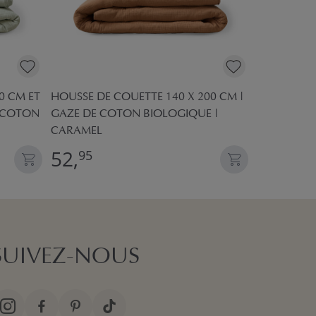
0 CM ET
HOUSSE DE COUETTE 140 X 200 CM |
PARURE DE 
E COTON
GAZE DE COTON BIOLOGIQUE |
DE COTON 
CARAMEL
52,
52,
95
95
SUIVEZ-NOUS