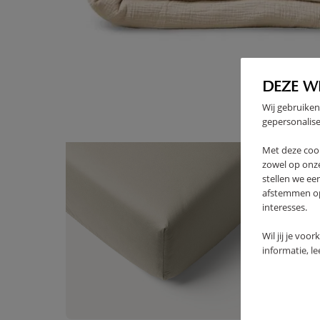
High-contrast mode
SOUVENT ACHETÉS ENSEMBL
DEZE W
Wij gebruiken
gepersonalise
Met deze coo
zowel op onze
stellen we ee
afstemmen op 
interesses.
Wil jij je voo
informatie, l