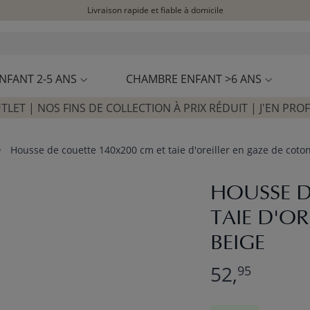
Livraison rapide et fiable à domicile
Visitez notre concept store à La Garennes-Colombes (92)
Avis clients
4,30/5
NFANT 2-5 ANS
CHAMBRE ENFANT >6 ANS
TLET | NOS FINS DE COLLECTION À PRIX RÉDUIT | J'EN PROF
Housse de couette 140x200 cm et taie d'oreiller en gaze de coton
HOUSSE D
TAIE D'OR
BEIGE
52,
95