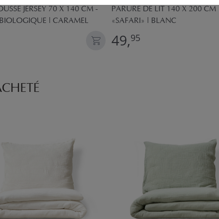
USSE JERSEY 70 X 140 CM -
PARURE DE LIT 140 X 200 CM
BIOLOGIQUE | CARAMEL
«SAFARI» | BLANC
49,
95
ACHETÉ