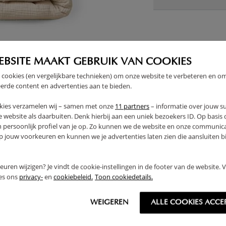
E
EBSITE MAAKT GEBRUIK VAN COOKIES
 cookies (en vergelijkbare technieken) om onze website te verbeteren en o
erde content en advertenties aan te bieden.
kies verzamelen wij – samen met onze
11 partners
– informatie over jouw s
 website als daarbuiten. Denk hierbij aan een uniek bezoekers ID. Op basis
n persoonlijk profiel van je op. Zo kunnen we de website en onze communica
jouw voorkeuren en kunnen we je advertenties laten zien die aansluiten bi
rkeuren wijzigen? Je vindt de cookie-instellingen in de footer van de website.
ees ons
privacy-
en
cookiebeleid.
Toon cookiedetails.
WEIGEREN
ALLE COOKIES ACCE