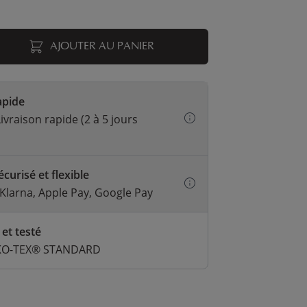
AJOUTER AU PANIER
apide
ivraison rapide (2 à 5 jours
curisé et flexible
 Klarna, Apple Pay, Google Pay
 et testé
EKO-TEX® STANDARD