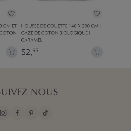
0 CM ET
HOUSSE DE COUETTE 140 X 200 CM |
PARURE DE 
E COTON
GAZE DE COTON BIOLOGIQUE |
DE COTON 
CARAMEL
52,
52,
95
95
SUIVEZ-NOUS