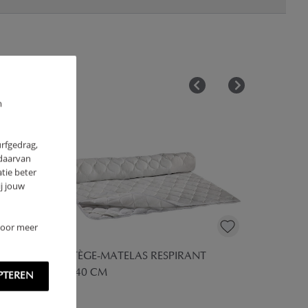
m
urfgedrag,
 daarvan
tie beter
j jouw
 Voor meer
PROTÈGE-MATELAS RESPIRANT
70X140 CM
PTEREN