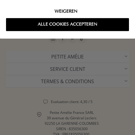
WEIGEREN
ALLE COOKIES ACCEPTEREN
PETITE AMÉLIE
SERVICE CLIENT
TERMES & CONDITIONS
Evaluation client: 4,30 / 5
Petite Amélie France SARL
39 avenue du Général Leclerc
92250 LA GARENNE-COLOMBES
SIREN : 835056300
TVA : FR61835056300