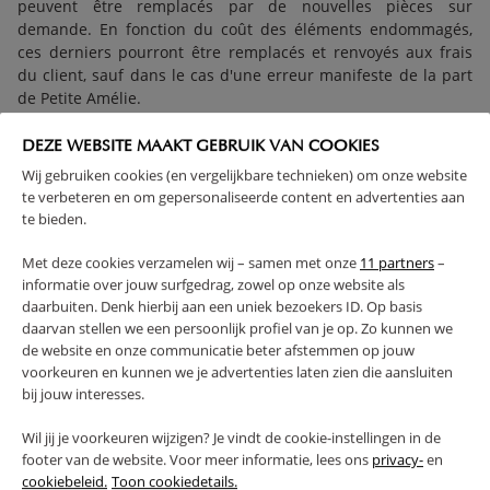
peuvent être remplacés par de nouvelles pièces sur
demande. En fonction du coût des éléments endommagés,
ces derniers pourront être remplacés et renvoyés aux frais
du client, sauf dans le cas d'une erreur manifeste de la part
de Petite Amélie.
DEZE WEBSITE MAAKT GEBRUIK VAN COOKIES
Wij gebruiken cookies (en vergelijkbare technieken) om onze website
RETOUR FAQ
te verbeteren en om gepersonaliseerde content en advertenties aan
te bieden.
Met deze cookies verzamelen wij – samen met onze
11 partners
–
informatie over jouw surfgedrag, zowel op onze website als
daarbuiten. Denk hierbij aan een uniek bezoekers ID. Op basis
daarvan stellen we een persoonlijk profiel van je op. Zo kunnen we
de website en onze communicatie beter afstemmen op jouw
NEWSLETTER
voorkeuren en kunnen we je advertenties laten zien die aansluiten
Rejoignez notre communauté pour profiter de nos offres spéciales
bij jouw interesses.
et ne rien rater de nos nouveautés. Inscrivez-vous et tentez de
gagner un bon d’achat de 150 € !
Wil jij je voorkeuren wijzigen? Je vindt de cookie-instellingen in de
footer van de website. Voor meer informatie, lees ons
privacy-
en
JE M'INSCRIS
cookiebeleid.
Toon cookiedetails.