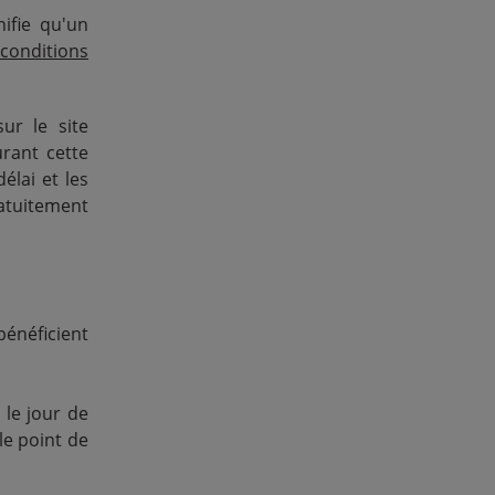
nifie qu'un
conditions
ur le site
urant cette
élai et les
atuitement
bénéficient
le jour de
le point de