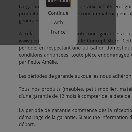
international
La garantie légale s'applique aux achats en ligne
Continue
produit doit faire ce que le consommateur peut at
générales de vente
).
with
France
A cela, Petite Amélie ajoute une garantie à c
www.petiteamelie.fr ou via le Concept Store. Cet
période, en respectant une utilisation domestique
conditions annoncées, toute pièce endommagée o
par Petite Amélie.
Les périodes de garantie auxquelles nous adhérons 
Tous nos produits (meubles, petit mobilier, matelas
d’une garantie de 12 mois à compter de la date de 
La période de garantie commence dès la réception
démarrage de la garantie. Si aucune information de 
départ.