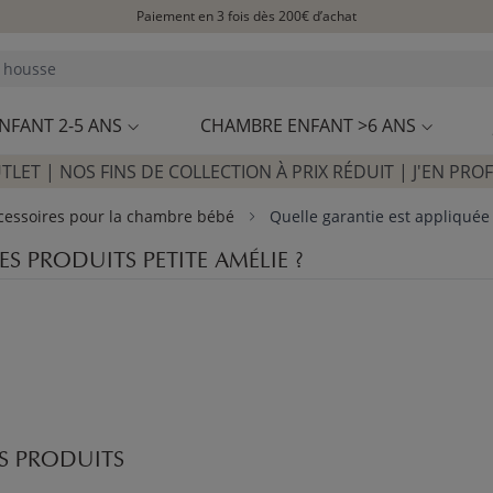
Paiement en 3 fois dès 200€ d’achat
Livraison rapide et fiable à domicile
Visitez notre concept store à La Garennes-Colombes (92)
Avis clients
4,29/5
NFANT 2-5 ANS
CHAMBRE ENFANT >6 ANS
TLET | NOS FINS DE COLLECTION À PRIX RÉDUIT | J'EN PROF
ccessoires pour la chambre bébé
Quelle garantie est appliquée 
S PRODUITS PETITE AMÉLIE ?
S PRODUITS