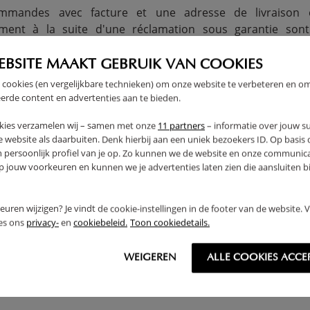
ommandes avec facture et une adresse de livraison 
ement à la suite d'une réclamation sous garantie son
en France métropolitaine. Les pièces endommagées ne 
EBSITE MAAKT GEBRUIK VAN COOKIES
 cookies (en vergelijkbare technieken) om onze website te verbeteren en o
erde content en advertenties aan te bieden.
kies verzamelen wij – samen met onze
11 partners
– informatie over jouw s
 website als daarbuiten. Denk hierbij aan een uniek bezoekers ID. Op basis
n persoonlijk profiel van je op. Zo kunnen we de website en onze communica
a période de garantie via notre
formulaire de contact
ou p
jouw voorkeuren en kunnen we je advertenties laten zien die aansluiten bi
ons d’indiquer dans votre message votre nom, vos co
 commande, ainsi que les photographies et la description d
rkeuren wijzigen? Je vindt de cookie-instellingen in de footer van de website.
 maximal de 3 jours ouvrables.
ees ons
privacy-
en
cookiebeleid.
Toon cookiedetails.
WEIGEREN
ALLE COOKIES ACCE