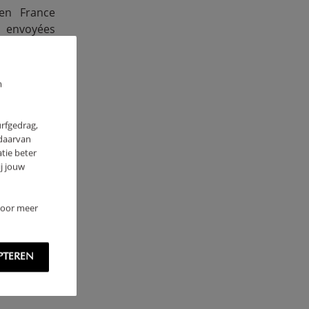
en France
t envoyées
seront pas
m
urfgedrag,
 daarvan
tie beter
ar email à
j jouw
ordonnées
étaillée du
 Voor meer
PTEREN