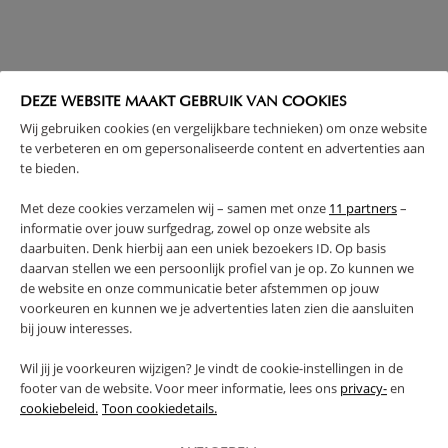
DEZE WEBSITE MAAKT GEBRUIK VAN COOKIES
RETOUR FAQ
Wij gebruiken cookies (en vergelijkbare technieken) om onze website
te verbeteren en om gepersonaliseerde content en advertenties aan
te bieden.
Met deze cookies verzamelen wij – samen met onze
11 partners
–
informatie over jouw surfgedrag, zowel op onze website als
daarbuiten. Denk hierbij aan een uniek bezoekers ID. Op basis
NEWSLETTER
daarvan stellen we een persoonlijk profiel van je op. Zo kunnen we
Rejoignez notre communauté pour profiter de nos offres spéciales
de website en onze communicatie beter afstemmen op jouw
et ne rien rater de nos nouveautés. Inscrivez-vous et tentez de
voorkeuren en kunnen we je advertenties laten zien die aansluiten
gagner un bon d’achat de 150 € !
bij jouw interesses.
JE M'INSCRIS
Wil jij je voorkeuren wijzigen? Je vindt de cookie-instellingen in de
footer van de website. Voor meer informatie, lees ons
privacy-
en
cookiebeleid.
Toon cookiedetails.