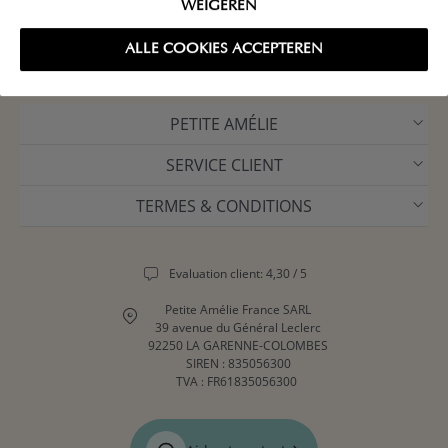
WEIGEREN
ALLE COOKIES ACCEPTEREN
PETITE AMÉLIE
SERVICE CLIENT
TERMES & CONDITIONS
Evaluation client: 4,30 / 5
Petite Amélie France SARL
39 avenue du Général Leclerc
92250 LA GARENNE-COLOMBES
SIREN : 835056300
TVA : FR61835056300