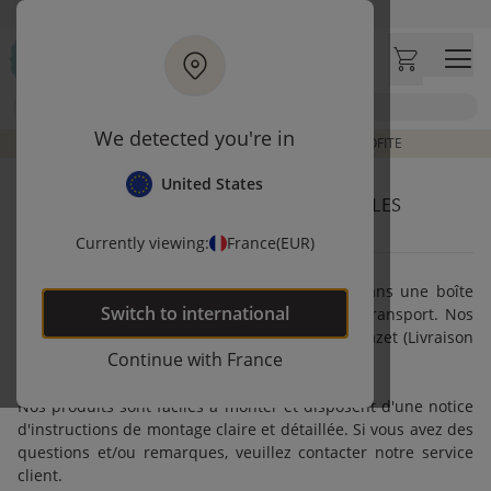
Aller au contenu principal
Visitez notre concept store à La Garennes-Colombes (92)
Avis clients
4,30/5
Chercher
We detected you're in
FINS DE COLLECTION À PRIX RÉDUIT | J'EN PROFITE
United States
COMMENT SONT EMBALLÉS ET LIVRÉS LES
PRODUITS ET ACCESSOIRES ?
Currently viewing:
France
(EUR)
Nos produits sont soigneusement emballés dans une boîte
Switch to
international
solide pour éviter les dommages pendant le transport. Nos
commandes sont livrées à domicile par DPD, Mazet (Livraison
Continue with
France
Express) ou Relais Colis (Livraison Premium).
Nos produits sont faciles à monter et disposent d'une notice
d'instructions de montage claire et détaillée. Si vous avez des
questions et/ou remarques, veuillez contacter notre service
client.