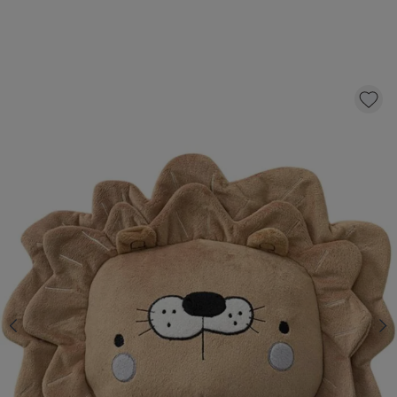
DÉCORATION MURALE CHAMBRE ENFANT |
LION LEO
24,
95
AJOUTER AU PANIER
En stock