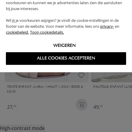
voorkeuren en kunnen we je advertenties laten zien die aansluiten
bij jouw interesses.
Wil jij je voorkeuren wijzigen? Je vindt de cookie-instellingen in de
footer van de website. Voor meer informatie, lees ons
privacy-
en
cookiebeleid.
Toon cookiedetails.
WEIGEREN
ALLE COOKIES ACCEPTEREN
TENTE ENFANT «LARA» | HAUT 1,35M | ROSE &
FAUTEUIL ENFANT LUXE
LILAS
27,
49,
95
95
High-contrast mode