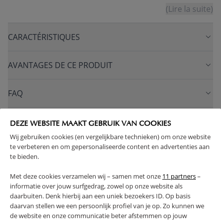
(Lire la suite)
CARACTÉRISTIQUES
AVANTAGES DE CE PRODUIT
FAQ
RETOURS
DEZE WEBSITE MAAKT GEBRUIK VAN COOKIES
Wij gebruiken cookies (en vergelijkbare technieken) om onze website
te verbeteren en om gepersonaliseerde content en advertenties aan
te bieden.
High-contrast mode
Met deze cookies verzamelen wij – samen met onze
11 partners
–
informatie over jouw surfgedrag, zowel op onze website als
SOUVENT ACHETÉS ENSEMBLE
daarbuiten. Denk hierbij aan een uniek bezoekers ID. Op basis
daarvan stellen we een persoonlijk profiel van je op. Zo kunnen we
de website en onze communicatie beter afstemmen op jouw