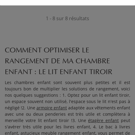
1 - 8 sur 8 résultats
COMMENT OPTIMISER LE
RANGEMENT DE MA CHAMBRE
ENFANT : LE LIT ENFANT TIROIR
Les chambres enfant sont souvent plus petites et il est
toujours bon de multiplier les solutions de rangement, voici
nos quelques suggestions : 1. Optez pour un lit enfant tiroir,
un espace souvent non utilisé, l'espace sous le lit n'est pas à
négligé !2. Une
armoire enfant
adaptée aux vêtements enfant
avec une ou deux penderies est très utile et complètera à
merveille votre lit enfant tiroir !3. Une
étagère enfant
peut
s'avérer très utile pour les livres enfant, 4. Le bac à livres
enfant, astucieux
meuble rangement enfant
, vous permet de