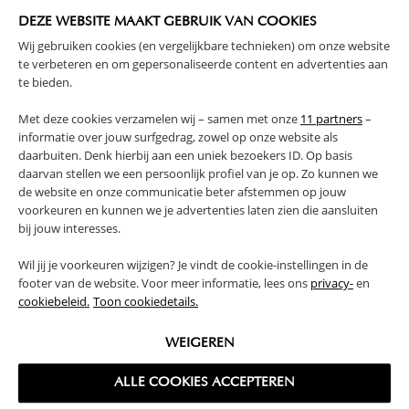
ÉVOLUTIF ET LIT ENFANT 70X140
70X140, GRIS
DEZE WEBSITE MAAKT GEBRUIK VAN COOKIES
CM - BLANC
Wij gebruiken cookies (en vergelijkbare technieken) om onze website
79,
179,
95
95
te verbeteren en om gepersonaliseerde content en advertenties aan
te bieden.
Met deze cookies verzamelen wij – samen met onze
11 partners
–
informatie over jouw surfgedrag, zowel op onze website als
daarbuiten. Denk hierbij aan een uniek bezoekers ID. Op basis
daarvan stellen we een persoonlijk profiel van je op. Zo kunnen we
de website en onze communicatie beter afstemmen op jouw
voorkeuren en kunnen we je advertenties laten zien die aansluiten
bij jouw interesses.
Wil jij je voorkeuren wijzigen? Je vindt de cookie-instellingen in de
footer van de website. Voor meer informatie, lees ons
privacy-
en
LIT ENFANT 2 ANS «PLUME»,
LIT ENFANT 2 ANS «PLUME»
cookiebeleid.
Toon cookiedetails.
70X140 CM | BRUN NOYER
70X140, BLANC
189,
179,
95
95
WEIGEREN
ALLE COOKIES ACCEPTEREN