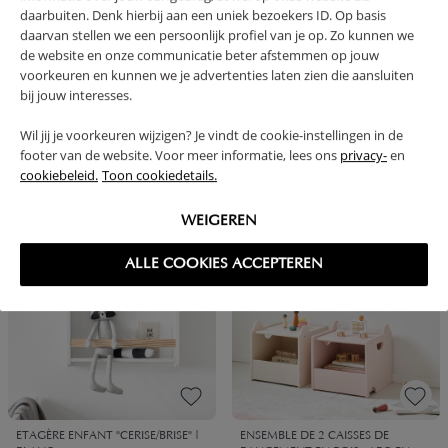
daarbuiten. Denk hierbij aan een uniek bezoekers ID. Op basis
daarvan stellen we een persoonlijk profiel van je op. Zo kunnen we
de website en onze communicatie beter afstemmen op jouw
voorkeuren en kunnen we je advertenties laten zien die aansluiten
bij jouw interesses.
COFFRE À JOUET «CERISE» BLANC
ENSEMBLE DE 2 CAISSES DE
ET BOIS
RANGEMENT EN BOIS «ARC-EN-
Wil jij je voorkeuren wijzigen? Je vindt de cookie-instellingen in de
CIEL» | VERT ET BEIGE
footer van de website. Voor meer informatie, lees ons
privacy-
en
cookiebeleid.
Toon cookiedetails.
69,
49,
95
95
WEIGEREN
S’inscrire à l’alerte
ALLE COOKIES ACCEPTEREN
ETAGÈRE ENFANT "CERISE/BRISE" |
ENSEMBLE DE 2 CAISSES DE