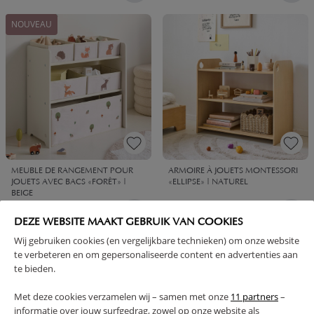
NOUVEAU
MEUBLE DE RANGEMENT POUR
ARMOIRE À JOUETS MONTESSORI
JOUETS AVEC BACS «FORÊT» |
«ELLIPSE» | NATUREL
BEIGE
49,
119,
95
95
DEZE WEBSITE MAAKT GEBRUIK VAN COOKIES
Wij gebruiken cookies (en vergelijkbare technieken) om onze website
te verbeteren en om gepersonaliseerde content en advertenties aan
te bieden.
Met deze cookies verzamelen wij – samen met onze
11 partners
–
informatie over jouw surfgedrag, zowel op onze website als