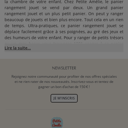
la chambre de votre enfant. Chez Petite Amélie, le panier
rangement jouet se vend par deux. Un grand panier
rangement jouet et un plus petit panier. On peut y ranger
beaucoup de jouets et bien plus encore. Tout cela en un rien
de temps. Ultra-pratiques, ce panier rangement jouet se
déplace facilement grâce à ses poignées, au gré des jeux et
des humeurs de votre enfant. Pour y ranger de petits trésors
ou un gros bazar, vous trouverez 1001 usages à ce panier
Lire la suite...
rangement jouet, véritables must-have pour toute chambre
bien ordonnée. Et votre enfant, lui, n’aura plus d’excuse pour
ne plus ranger sa chambre. Un basique, on vous dit !
NEWSLETTER
UN PANIER DE RANGEMENT JOUET,
Rejoignez notre communauté pour profiter de nos offres spéciales
C’EST UNE CHAMBRE D’ENFANT
et ne rien rater de nos nouveautés. Inscrivez-vous et tentez de
gagner un bon d’achat de 150 € !
RANGÉE ET JOLIE !
JE M'INSCRIS
Accessoire pratique, un panier de rangement jouet confère
une jolie touche à la décoration de la chambre de votre
enfant (
Découvrez aussi nos beaux tapis !)
. Dans la gamme de
panier de rangement jouet que propose Petite Amélie, il y en
a pour tous les goûts, tous les âges. Chaque panier de