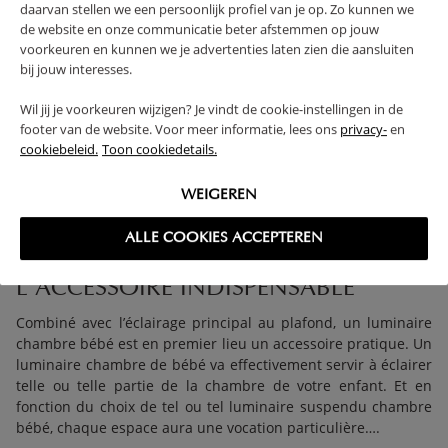
24,
daarvan stellen we een persoonlijk profiel van je op. Zo kunnen we
de website en onze communicatie beter afstemmen op jouw
voorkeuren en kunnen we je advertenties laten zien die aansluiten
bij jouw interesses.
Wil jij je voorkeuren wijzigen? Je vindt de cookie-instellingen in de
footer van de website. Voor meer informatie, lees ons
privacy-
en
1 - 5 sur 5 résultats
cookiebeleid.
Toon cookiedetails.
WEIGEREN
ALLE COOKIES ACCEPTEREN
LUMINAIRE CHAMBRE BÉBÉ :
L’ACCESSOIRE INDISPENSABLE
Combiné avec l’éclairage principal au plafond, un luminaire
chambre bébé est en premier lieu un accessoire pratique. Un
luminaire chambre de bébé va effectivement servir à éclairer
telle ou telle partie de la chambre de votre enfant. Et en
fonction du choix de tel ou tel luminaire suspendu chambre
bébé, chaque espace aura une vocation particulière….