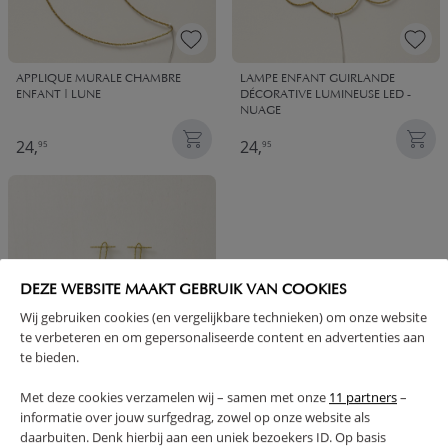
APPLIQUE MURALE CHAMBRE
LAMPE ENFANT GUIRLANDE
ENFANT | LUNE
DÉCORATIVE LUMINEUSE LED -
NUAGE
24,
24,
95
95
DEZE WEBSITE MAAKT GEBRUIK VAN COOKIES
Wij gebruiken cookies (en vergelijkbare technieken) om onze website
te verbeteren en om gepersonaliseerde content en advertenties aan
te bieden.
Met deze cookies verzamelen wij – samen met onze
11 partners
–
GUIRLANDE MURALE LUMINEUSE
informatie over jouw surfgedrag, zowel op onze website als
POUR ENFANT LED | PETITE
daarbuiten. Denk hierbij aan een uniek bezoekers ID. Op basis
95