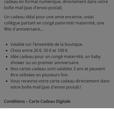
cadeau en format numérique, directement dans votre
boîte mail (pas d'envoi postal).
Un cadeau idéal pour une amie enceinte, un(e)
collègue partant en congé paternité/ maternité, une
fête d'anniversaire,...
Valable sur l’ensemble de la boutique.
Choix entre 20 €, 50 € et 100 €.
Idée cadeau pour un congé maternité, un baby
shower ou un premier anniversaire.
Nos cartes cadeau sont valables 3 ans et peuvent
être utilisées en plusieurs fois.
Vous recevrez votre carte cadeau directement dans
votre boîte mail (pas d'envoi postal) !
Conditions – Carte Cadeau Digitale
Les cartes cadeaux ne peuvent être ni échangées, ni