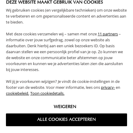
retournées, ni converties en espèces. Les achats payés
DEZE WEBSITE MAAKT GEBRUIK VAN COOKIES
avec une carte cadeau seront remboursés sous la
Wij gebruiken cookies (en vergelijkbare technieken) om onze website
te verbeteren en om gepersonaliseerde content en advertenties aan
même forme. Les cartes cadeaux sont valables 3 ans et
te bieden.
utilisables en ligne sur
www.petiteamelie.fr
ou dans
notre concept store. Il n’est pas possible d’utiliser une
Met deze cookies verzamelen wij – samen met onze
11 partners
–
carte cadeau pour en acheter une autre.
informatie over jouw surfgedrag, zowel op onze website als
daarbuiten. Denk hierbij aan een uniek bezoekers ID. Op basis
Foire aux questions →
daarvan stellen we een persoonlijk profiel van je op. Zo kunnen we
de website en onze communicatie beter afstemmen op jouw
voorkeuren en kunnen we je advertenties laten zien die aansluiten
bij jouw interesses.
Wil jij je voorkeuren wijzigen? Je vindt de cookie-instellingen in de
footer van de website. Voor meer informatie, lees ons
privacy-
en
cookiebeleid.
Toon cookiedetails.
High-contrast mode
WEIGEREN
SOUVENT ACHETÉS ENSEMBLE
ALLE COOKIES ACCEPTEREN