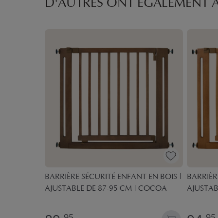
D'AUTRES ONT ÉGALEMENT 
UR LIT
BARRIÈRE SÉCURITÉ ENFANT EN BOIS |
BARRIÈR
70 X 140
AJUSTABLE DE 87-95 CM | COCOA
AJUSTAB
95
95