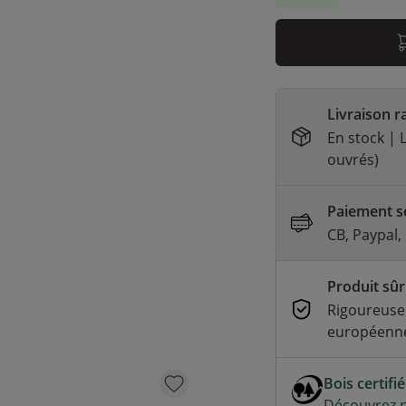
Livraison r
En stock | L
ouvrés)
Paiement sé
CB, Paypal,
Produit sûr
Rigoureuse
européenne
Bois certifi
Découvrez n