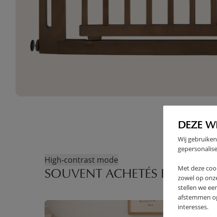
DEZE W
Wij gebruiken
gepersonalise
High-contrast mode
Met deze coo
SOUVENT ACHETÉS ENSEMBL
zowel op onze
stellen we ee
afstemmen op 
interesses.