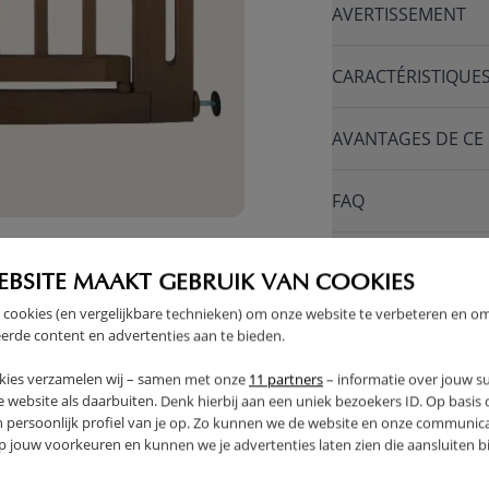
AVERTISSEMENT
CARACTÉRISTIQUE
AVANTAGES DE CE
FAQ
RETOURS
EBSITE MAAKT GEBRUIK VAN COOKIES
 cookies (en vergelijkbare technieken) om onze website te verbeteren en o
erde content en advertenties aan te bieden.
kies verzamelen wij – samen met onze
11 partners
– informatie over jouw s
E
 website als daarbuiten. Denk hierbij aan een uniek bezoekers ID. Op basis
n persoonlijk profiel van je op. Zo kunnen we de website en onze communica
jouw voorkeuren en kunnen we je advertenties laten zien die aansluiten bi