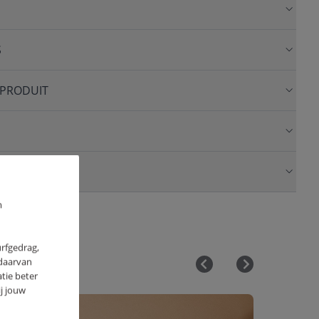
S
 PRODUIT
m
urfgedrag,
 daarvan
tie beter
j jouw