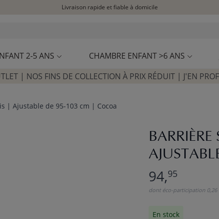
Livraison rapide et fiable à domicile
Visitez notre concept store à La Garennes-Colombes (92)
Avis clients
4,30/5
NFANT 2-5 ANS
CHAMBRE ENFANT >6 ANS
TLET | NOS FINS DE COLLECTION À PRIX RÉDUIT | J'EN PROF
ois | Ajustable de 95-103 cm | Cocoa
BARRIÈRE 
AJUSTABL
94,
95
dont éco-participation 0,26
En stock