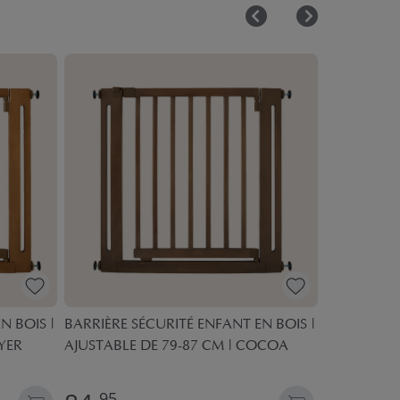
N BOIS |
BARRIÈRE SÉCURITÉ ENFANT EN BOIS |
BARRIÈRE S
YER
AJUSTABLE DE 79-87 CM | COCOA
AJUSTABLE
95
95