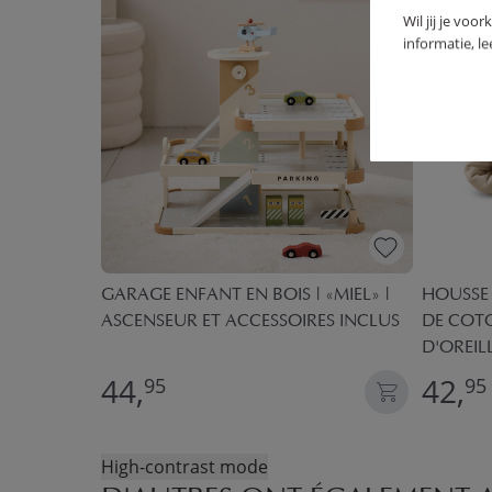
Wil jij je voo
informatie, l
ON TRICOTÉ
GARAGE ENFANT EN BOIS | «MIEL» |
HOUSSE
ASCENSEUR ET ACCESSOIRES INCLUS
DE COTO
D'OREILL
44,
42,
95
95
High-contrast mode