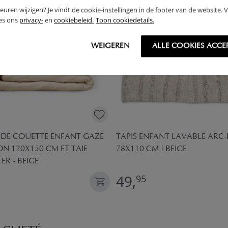
rkeuren wijzigen? Je vindt de cookie-instellingen in de footer van de website.
ees ons
privacy-
en
cookiebeleid.
Toon cookiedetails.
WEIGEREN
ALLE COOKIES ACCE
 DE COUETTE ENFANT GAZE
TAPIS ENFANT LAVABLE ARC-E
N 120X150 CM ET TAIE
78X110 CM | BEIGE
ER - BEIGE
49,
95