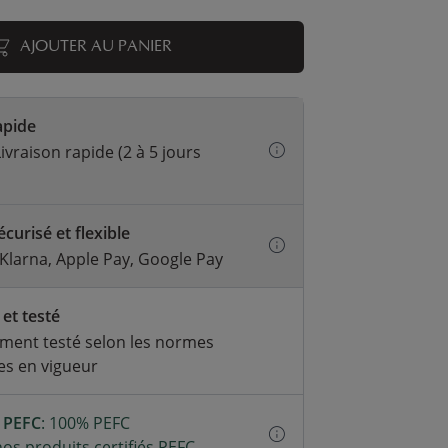
AJOUTER AU PANIER
apide
ivraison rapide (2 à 5 jours
curisé et flexible
 Klarna, Apple Pay, Google Pay
 et testé
ment testé selon les normes
s en vigueur
é PEFC
: 100% PEFC
os produits certifiés PEFC