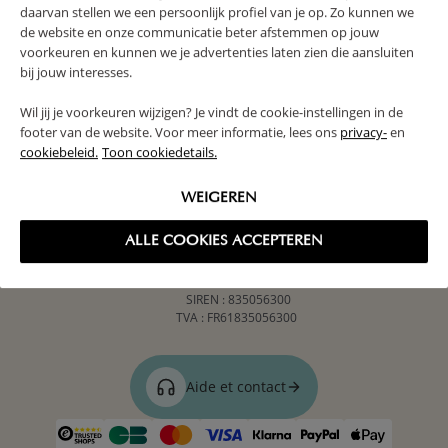
daarvan stellen we een persoonlijk profiel van je op. Zo kunnen we
de website en onze communicatie beter afstemmen op jouw
voorkeuren en kunnen we je advertenties laten zien die aansluiten
PETITE AMÉLIE
bij jouw interesses.
SERVICE CLIENT
Wil jij je voorkeuren wijzigen? Je vindt de cookie-instellingen in de
footer van de website. Voor meer informatie, lees ons
privacy-
en
TERMES & CONDITIONS
cookiebeleid.
Toon cookiedetails.
WEIGEREN
Evaluation client: 4,29 / 5
ALLE COOKIES ACCEPTEREN
Petite Amélie France SARL
39 avenue du Général Leclerc
92250 LA GARENNE-COLOMBES
SIREN : 835056300
TVA : FR61835056300
Aide et contact