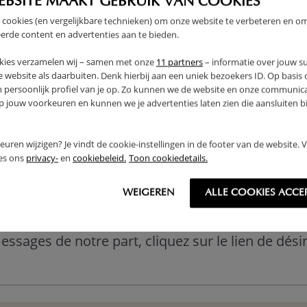
EBSITE MAAKT GEBRUIK VAN COOKIES
 cookies (en vergelijkbare technieken) om onze website te verbeteren en o
erde content en advertenties aan te bieden.
kies verzamelen wij – samen met onze
11 partners
– informatie over jouw s
 website als daarbuiten. Denk hierbij aan een uniek bezoekers ID. Op basis
n persoonlijk profiel van je op. Zo kunnen we de website en onze communica
jouw voorkeuren en kunnen we je advertenties laten zien die aansluiten bi
rkeuren wijzigen? Je vindt de cookie-instellingen in de footer van de website.
ees ons
privacy-
en
cookiebeleid.
Toon cookiedetails.
WEIGEREN
ALLE COOKIES ACCE
essages de notre part, cliquez sur le lien de dés