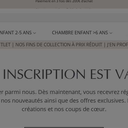
Livraison rapide et fiable à domicile
Visitez notre concept store à La Garennes-Colombes (92)
Avis clients
4,30/5
NFANT 2-5 ANS
CHAMBRE ENFANT >6 ANS
TLET | NOS FINS DE COLLECTION À PRIX RÉDUIT | J'EN PROF
INSCRIPTION EST V
parmi nous. Dès maintenant, vous recevrez rég
, nos nouveautés ainsi que des offres exclusives
créations et nos coups de cœur.