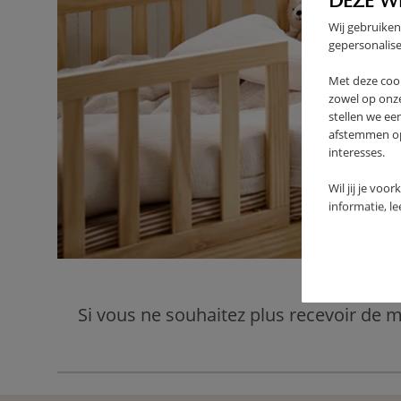
DEZE W
Wij gebruiken
gepersonalise
Met deze coo
zowel op onze
stellen we ee
afstemmen op 
interesses.
Wil jij je voo
informatie, l
Si vous ne souhaitez plus recevoir de m