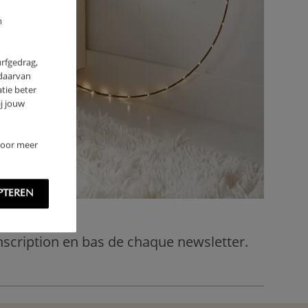
m
urfgedrag,
 daarvan
tie beter
j jouw
 Voor meer
PTEREN
inscription en bas de chaque newsletter.