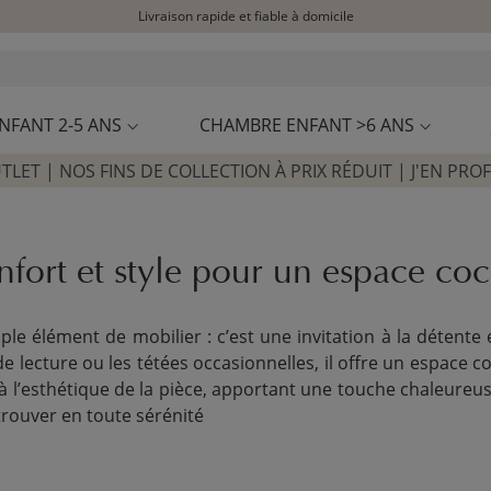
Livraison rapide et fiable à domicile
Visitez notre concept store à La Garennes-Colombes (92)
Avis clients
4,29/5
NFANT 2-5 ANS
CHAMBRE ENFANT >6 ANS
TLET | NOS FINS DE COLLECTION À PRIX RÉDUIT | J'EN PROF
nfort et style pour un espace co
ple élément de mobilier : c’est une invitation à la détent
s de lecture ou les tétées occasionnelles, il offre un espace
à l’esthétique de la pièce, apportant une touche chaleureus
trouver en toute sérénité