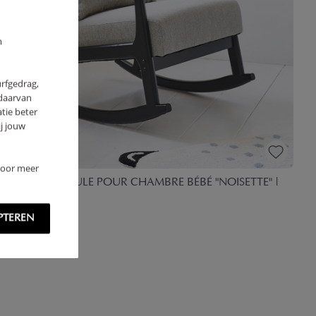
m
urfgedrag,
 daarvan
tie beter
j jouw
 Voor meer
TEUIL À BASCULE POUR CHAMBRE BÉBÉ "NOISETTE" |
S & NOIR
PTEREN
79,
95