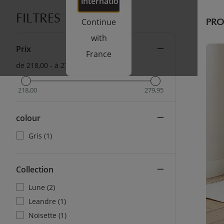
international
FILTRES
Continue
PRO
with
Prix
France
de 218,00 - à 279,95
218,00
279,95
colour
Gris (1)
Collection
Lune (2)
Leandre (1)
Noisette (1)