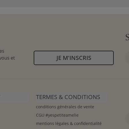
ntiel pour allier confort, praticité et esthétique. Le premi
on soutien lombaire afin de vous installer agréablement, 
 pour soutenir vos bras lorsque vous tenez votre bébé. L
t respirants, faciles à nettoyer pour faire face aux petits
bois massif est un choix de qualité qui garantit solidité et st
es
JE M'INSCRIS
vous et
re suffisamment spacieux pour assurer votre confort, sans 
e fonction de bascule : le fauteuil doit offrir un mouvement 
les sont équipés de poches latérales pour garder à portée
e bébé
toute douce à portée de main pour les moments de 
T
TERMES & CONDITIONS
er un cocon douillet pour vous et votre bébé n’a jamais été
ce soit pour un fauteuil ou même une
conditions générales de vente
chaise haute bébé
.
CGU #yespetiteamelie
mentions légales & confidentialité