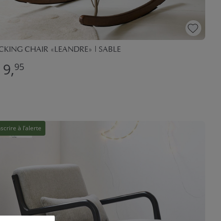
CKING CHAIR «LEANDRE» | SABLE
19,
95
nscrire à l’alerte