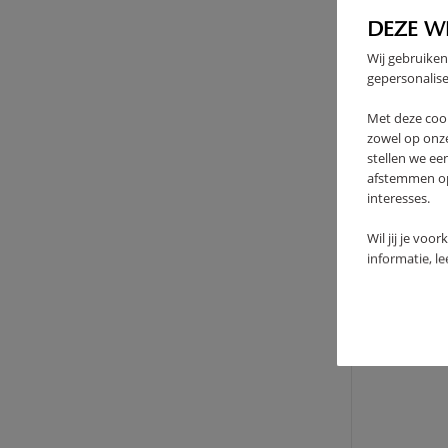
DEZE W
Wij gebruiken
gepersonalise
Met deze coo
zowel op onze
stellen we ee
afstemmen op 
interesses.
Wil jij je voo
informatie, l
ROCK
21