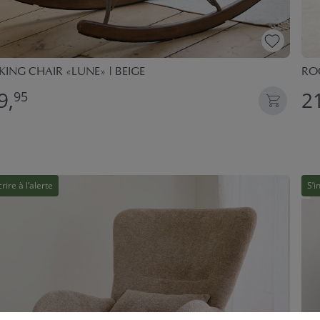
ING CHAIR «LUNE» | BEIGE
RO
9,
2
95
crire à l’alerte
S’i