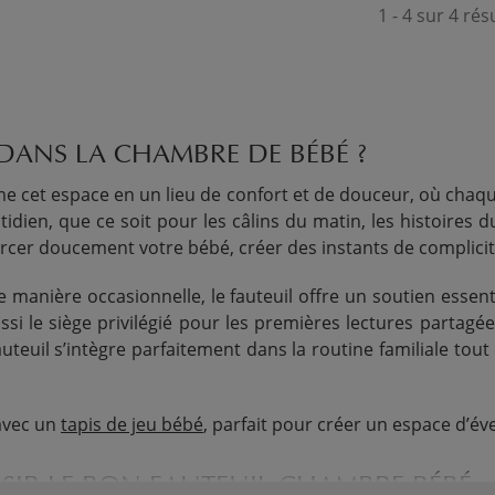
1 - 4 sur 4 rés
ANS LA CHAMBRE DE BÉBÉ ?
rme cet espace en un lieu de confort et de douceur, où cha
otidien, que ce soit pour les câlins du matin, les histoire
ercer doucement votre bébé, créer des instants de complici
e manière occasionnelle, le fauteuil offre un soutien essen
ssi le siège privilégié pour les premières lectures partag
 fauteuil s’intègre parfaitement dans la routine familiale to
 avec un
tapis de jeu bébé
, parfait pour créer un espace d’évei
ISIR LE BON FAUTEUIL CHAMBRE BÉBÉ