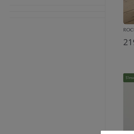
ROCK
21
S’ins