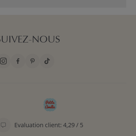
er critère à considérer est le confort de l’assise. Optez
que ce soit pour les câlins, les moments de lecture ou
es matériaux jouent un rôle clé dans la durabilité et
SUIVEZ-NOUS
 accidents du quotidien. Un revêtement déhoussable peut
abilité.
encombrer la chambre. La stabilité est un autre point
fluide tout en restant sécurisé.
 de main les essentiels comme les doudous, biberons ou
repos.
 aussi simple. Faites de la chambre de votre enfant un
Evaluation client: 4,29 / 5