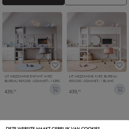
- opter pour un ensemble lit et bureau assortis
- jeter son dévolu sur un lit mezzanine avec bureau
intégré
Petite Amélie vous aide à choisir le meilleur lit combiné
bureau fille. Découvrez vite notre sélection !
LIT MEZZANINE ENFANT AVEC
LIT MEZZANINE AVEC BUREAU
BUREAU 90X200 «SOMMET» | GRIS
90X200 «SOMMET» | BLANC
439,
439,
95
95