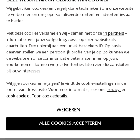
DEZE WEBSITE MAAKT GEBRUIK VAN COOKIES
1 - 2 sur 2 résultats
Wij gebruiken cookies (en vergelijkbare technieken) om onze website
te verbeteren en om gepersonaliseerde content en advertenties aan
te bieden.
Met deze cookies verzamelen wij – samen met onze
11 partners
–
LIT ET BUREAU ASSORTIS : UNE
informatie over jouw surfgedrag, zowel op onze website als
daarbuiten. Denk hierbij aan een uniek bezoekers ID. Op basis
DÉCORATION HARMONIEUSE DANS
daarvan stellen we een persoonlijk profiel van je op. Zo kunnen we
de website en onze communicatie beter afstemmen op jouw
LA CHAMBRE DE VOTRE FILLE
voorkeuren en kunnen we je advertenties laten zien die aansluiten
Choisir le lit le plus adapté pour son enfant n’est pas chose
bij jouw interesses.
facile, et ça l’est encore moins quand on cherche un bureau
Wil jij je voorkeuren wijzigen? Je vindt de cookie-instellingen in de
assorti. Chez Petite Amélie nous le savons bien, et c’est
footer van de website. Voor meer informatie, lees ons
privacy-
en
pourquoi nous vous proposons des ensembles lit bureau fille
cookiebeleid.
Toon cookiedetails.
de qualité, aux lignes intemporelles. Plus besoin de chercher
partout un bureau pour votre fille, à la fois fonctionnel et en
parfaite harmonie avec le lit que vous aurez sélectionné. Nos
WEIGEREN
lits mezzanine avec bureau intégré répondront à tous vos
critères.
ALLE COOKIES ACCEPTEREN
Lire la suite...
Le lit mezzanine
« Ombre »
3 en 1 est un excellent choix